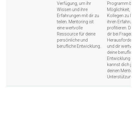
Verfügung, um ihr
Programm bietet
Wissen und ihre
Möglichkeit, vo
Erfahrungen mit dir zu
Kollegen zu ler
teilen. Mentoring ist
ihren Erfahrung
eine wertvolle
profitieren. Dei
Ressource für deine
dir bei Fragen 
persönliche und
Herausforderun
berufliche Entwicklung.
und dir wertvoll
deine berufliche
Entwicklung bie
kannst dich jede
deinen Mentor 
Unterstützung z