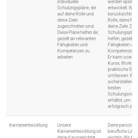
individuelle
werden speziell 
Schulungspläne, die
entwickelt. Wir
auf deine Rolle und
berücksichtigen
deine Ziele
Rolle, deine Fäh
zugeschnitten sind.
deine Ziele. Dein
Diese Pläne helfen dir,
Schulungsplan 
gezielt an relevanten
helfen, gezielt 
Fähigkeiten und
Fähigkeiten und
Kompetenzen zu
Kompetenzen zu
arbeiten.
Er kann sowohl
Kurse, Worksho
praktische Sch
umfassen. Wir
sicherstellen, d
besten
Schulungsress
erhältst, um in 
erfolgreich zu s
Karriereentwicklung
Unsere
Deine persönlic
Karriereentwicklung ist
berufliche Lauf
darauf ausgerichtet,
wichtig. Wir biet