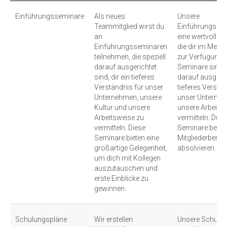
Einführungsseminare
Als neues
Unsere
Teammitglied wirst du
Einführungssem
an
eine wertvolle 
Einführungsseminaren
die dir im Mem
teilnehmen, die speziell
zur Verfügung s
darauf ausgerichtet
Seminare sind s
sind, dir ein tieferes
darauf ausgerich
Verständnis für unser
tieferes Verstän
Unternehmen, unsere
unser Unterne
Kultur und unsere
unsere Arbeits
Arbeitsweise zu
vermitteln. Du k
vermitteln. Diese
Seminare beque
Seminare bieten eine
Mitgliederberei
großartige Gelegenheit,
absolvieren.
um dich mit Kollegen
auszutauschen und
erste Einblicke zu
gewinnen.
Schulungspläne
Wir erstellen
Unsere Schulu