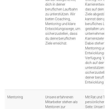
dich in deiner
Karrierentwick
beruflichen Laufbahn
das auf deine in
zu unterstützen. Wir
Ziele abgestimm
bieten Coaching,
kannst dein pe
Mentoring und klare
berufliches La
Entwicklungswege, um
gestalten und S
sicherzustellen, dass
unternehmen, u
du deine beruflichen
Karriereziele zu
Ziele erreichst.
Dabei stehen di
Mentoring und k
Entwicklungswe
Verfügung. Wir 
dich auf deine
unterstützen u
sicherzustellen,
deiner beruflic
Entwicklung v
Mentoring
Unsere erfahrenen
Mit Rat und Tat 
Mitarbeiter stehen als
persönlicher "P
Mentoren zur
Seite. Unser Me